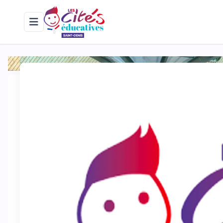
Erreur !. Une erreur est survenue (DlnkMenuItems, get_items). Con