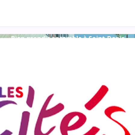
tactez votre support
Bien grandir ensemble à Saint‑Denis