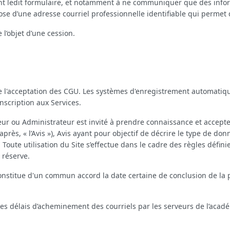
ent ledit formulaire, et notamment à ne communiquer que des infor
pose d’une adresse courriel professionnelle identifiable qui permet d
l’objet d’une cession.
de l'acceptation des CGU. Les systèmes d'enregistrement automati
inscription aux Services.
ateur ou Administrateur est invité à prendre connaissance et accept
après, « l’Avis »), Avis ayant pour objectif de décrire le type de do
oute utilisation du Site s’effectue dans le cadre des règles défini
 réserve.
constitue d'un commun accord la date certaine de conclusion de la 
es délais d’acheminement des courriels par les serveurs de l’acad
: