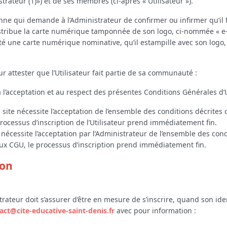
trateur (1)») et de ses membres (ci-après « Utilisateur »).
onne qui demande à l’Administrateur de confirmer ou infirmer qu’il
istribue la carte numérique tamponnée de son logo, ci-nommée « e-c
e carte numérique nominative, qu’il estampille avec son logo, afi
our attester que l’Utilisateur fait partie de sa communauté :
l’acceptation et au respect des présentes Conditions Générales d’U
au site nécessite l’acceptation de l’ensemble des conditions décrites 
rocessus d’inscription de l’Utilisateur prend immédiatement fin.
ite nécessite l’acceptation par l’Administrateur de l’ensemble des con
 aux CGU, le processus d’inscription prend immédiatement fin.
ion
ateur doit s’assurer d’être en mesure de s’inscrire, quand son ide
act@cite-educative-saint-denis.fr
avec pour information :