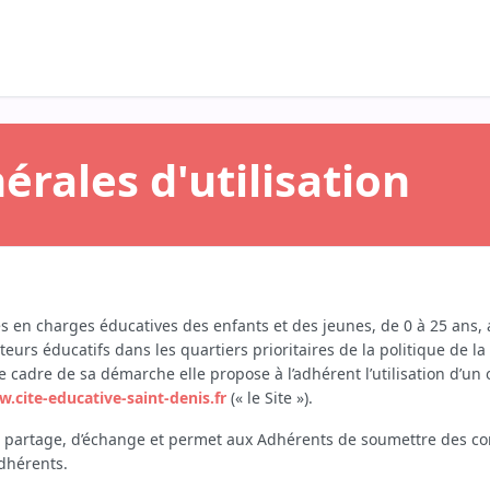
tactez votre support
érales d'utilisation
ses en charges éducatives des enfants et des jeunes, de 0 à 25 ans,
urs éducatifs dans les quartiers prioritaires de la politique de la vi
 le cadre de sa démarche elle propose à l’adhérent l’utilisation d’un
.cite-educative-saint-denis.fr
(« le Site »).
de partage, d’échange et permet aux Adhérents de soumettre des con
dhérents.