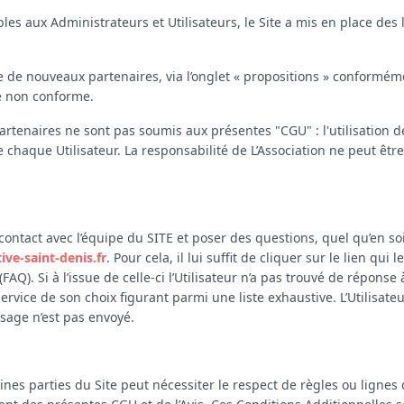
bles aux Administrateurs et Utilisateurs, le Site a mis en place des 
ite de nouveaux partenaires, via l’onglet « propositions » conformémen
re non conforme.
artenaires ne sont pas soumis aux présentes "CGU" : l'utilisation de
e chaque Utilisateur. La responsabilité de L’Association ne peut êt
contact avec l’équipe du SITE et poser des questions, quel qu’en soit
ve-saint-denis.fr
. Pour cela, il lui suffit de cliquer sur le lien q
Q). Si à l’issue de celle-ci l’Utilisateur n’a pas trouvé de réponse 
service de son choix figurant parmi une liste exhaustive. L’Utilis
sage n’est pas envoyé.
taines parties du Site peut nécessiter le respect de règles ou lignes