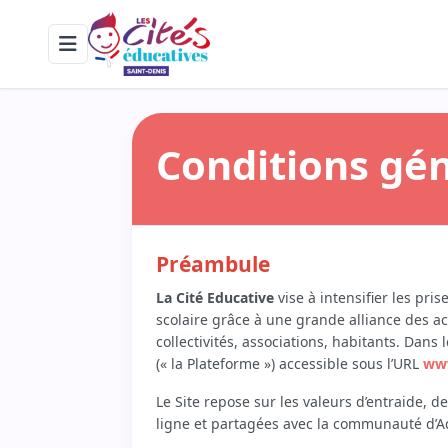
Erreur !. Une erreur est survenue (DlnkMenuItems, get_items). Con
Conditions gén
Préambule
La Cité Educative
vise à intensifier les pri
scolaire grâce à une grande alliance des acte
collectivités, associations, habitants. Dans
(« la Plateforme ») accessible sous l’URL
www
Le Site repose sur les valeurs d’entraide, 
ligne et partagées avec la communauté d’A