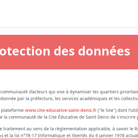
tactez votre support
rotection des données
 communauté d’acteurs qui vise à dynamiser les quartiers prioritaire
donnée par la préfecture, les services académiques et les collectivit
a plateforme
www.cite-educative-saint-denis.fr
("le Site") dont l’u
e la communauté de la Cite Éducative de Saint Denis de s'inscrire
 traitement au sens de la règlementation applicable, à savoir le 
») et la loi n°78-17 Informatique et libertés du 6 janvier 1978 actua