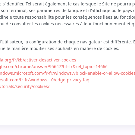
s’identifier. Tel serait également le cas lorsque le Site ne pourra 
r son terminal, ses paramètres de langue et d'affichage ou le pays
écline e toute responsabilité pour les conséquences liées au fonct
r ou de consulter les cookies nécessaires à leur fonctionnement et qu
l’Utilisateur, la configuration de chaque navigateur est différente.
quelle manière modifier ses souhaits en matière de cookies.
la.org/fr/kb/activer-desactiver-cookies
ogle.com/chrome/answer/95647?hl=fr&ref_topic=14666
indows.microsoft.com/fr-fr/windows7/block-enable-or-allow-cookie
osoft.com/fr-fr/windows-10/edge-privacy-faq
torials/security/cookies/