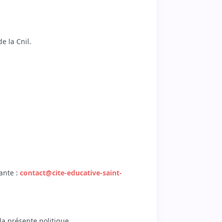
e la Cnil.
ante :
contact@cite-educative-saint-
la présente politique.